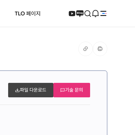
팝업존
TLO 페이지
보기
전체검색
열기
SNS
이
공유
페이지
인쇄하기
파일 다운로드
기술 문의