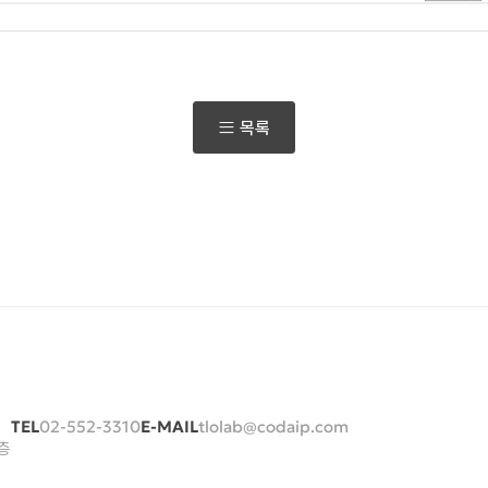
목록
TEL
02-552-3310
E-MAIL
tlolab@codaip.com
층